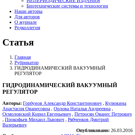
НЕПЕРИОДИЧЕСКИЕ ИЗДАНИЯ
Биотехнические системы и технологии
Наши авторы
Для авторов
О журнале
Редколлегия
Статья
Главная
Рубрикатор
ГИДРОДИНАМИЧЕСКИЙ ВАКУУМНЫЙ
РЕГУЛЯТОР
ГИДРОДИНАМИЧЕСКИЙ ВАКУУМНЫЙ
РЕГУЛЯТОР
Авторы:
Горбунов Александр Константинович
,
Кулюкина
Анастасия Ованесовна
,
Орлова Наталья Андреевна
,
Осмоловский Кирил Евгеньевич
,
Петросян Ованес Петрович
,
Прокофьев Михаил Львович
,
Рябченков Дмитрий
Валерьевич
Опубликовано:
26.03.2016