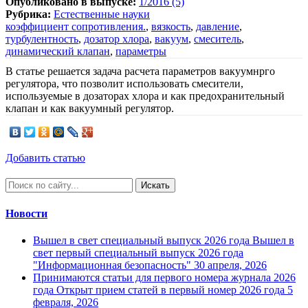
Опубликовано в выпуске:
1/2016 (5)
Рубрика:
Естественные науки
коэффициент сопротивления.
,
вязкость
,
давление
,
турбулентность
,
дозатор хлора
,
вакуум
,
смеситель
,
динамический клапан
,
параметры
В статье решается задача расчета параметров вакуумнрго
регулятора, что позволит использовать смесители,
используемые в дозаторах хлора и как предохранительный
клапан и как вакуумный регулятор.
Добавить статью
Искать
Новости
Вышел в свет специальный выпуск 2026 года
Вышел в
свет первый специальный выпуск 2026 года
"Информационная безопасность"
30 апреля, 2026
Принимаются статьи для первого номера журнала 2026
года
Открыт прием статей в первый номер 2026 года
5
февраля, 2026