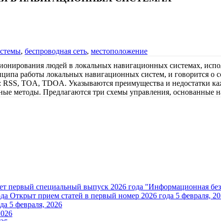
истемы
,
беспроводная сеть
,
местоположение
ционирования людей в локальных навигационных системах, исп
ципа работы локальных навигационных систем, и говорится о с
: RSS, TOA, TDOA. Указываются преимущества и недостатки каж
дные методы. Предлагаются три схемы управления, основанные н
ет первый специальный выпуск 2026 года "Информационная без
ода
Открыт прием статей в первый номер 2026 года
5 февраля, 2
да
5 февраля, 2026
2026