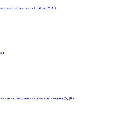
тронной Библиотеке eLIBRARY.RU
НЦ
ерсальную десятичную классификацию (УДК)