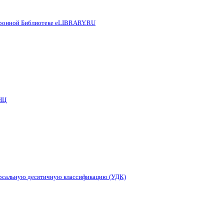
тронной Библиотеке eLIBRARY.RU
НЦ
ерсальную десятичную классификацию (УДК)