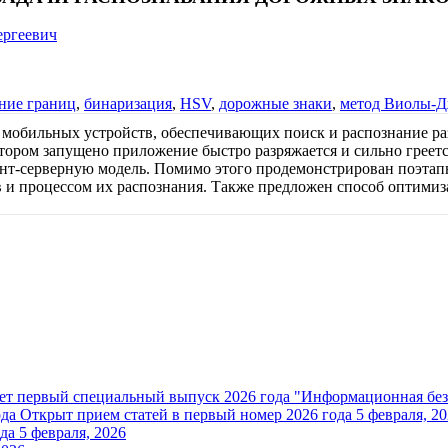
ергеевич
ние границ
,
бинаризация
,
HSV
,
дорожные знаки
,
метод Виолы-Д
мобильных устройств, обеспечивающих поиск и распознание ра
отором запущено приложение быстро разряжается и сильно греетс
т-серверную модель. Помимо этого продемонстрирован поэтапн
в и процессом их распознания. Также предложен способ оптими
ет первый специальный выпуск 2026 года "Информационная без
ода
Открыт прием статей в первый номер 2026 года
5 февраля, 2
да
5 февраля, 2026