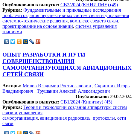
Опубликовано в выпуске:
СВ2/2024 (КНИИТМУ) (49)
Рубрика:
Фундаментальные и прикладные исследования
проблем создания перспективных систем связи и управления
системно-технические решения
,
комплекс средств связи
,
проектирование на основе знаний
,
система управления
знаниями
ОПЫТ РАЗРАБОТКИ И ПУТИ
СОВЕРШЕНСТВОВАНИЯ
САМООРГАНИЗУЮЩИХСЯ АВИАЦИОННЫХ
СЕТЕЙ СВЯЗИ
Авторы:
Милов Владимир Ростиславович
,
Скрипник Игорь
Владимирович
,
Трушанин Алексей Александрович
Опубликовано:
29.02.2024
Опубликовано в выпуске:
СВ1/2024 (Книитму) (45)
Рубрика:
Теория и технологии создания аппаратуры систем
связи и управления
самоорганизация
,
авиационная радиосвязь
,
протоколы
,
сети
связи