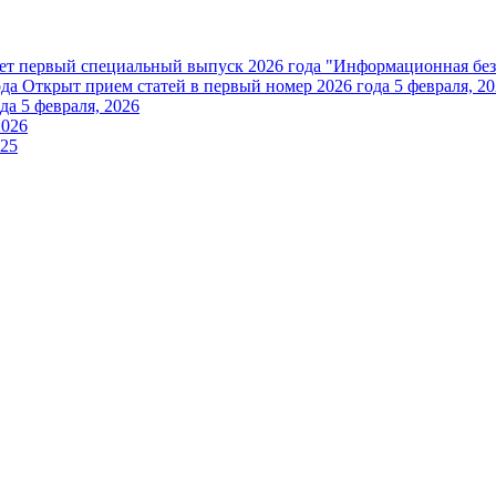
ет первый специальный выпуск 2026 года "Информационная без
ода
Открыт прием статей в первый номер 2026 года
5 февраля, 2
да
5 февраля, 2026
2026
025