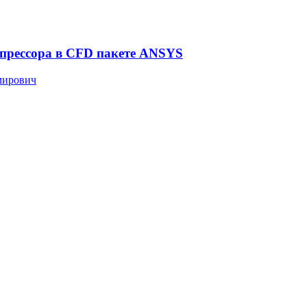
мпрессора в CFD пакете ANSYS
мирович