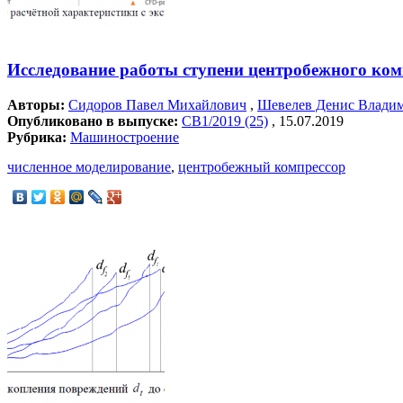
Исследование работы ступени центробежного ко
Авторы:
Сидоров Павел Михайлович
,
Шевелев Денис Влади
Опубликовано в выпуске:
СВ1/2019 (25)
, 15.07.2019
Рубрика:
Машиностроение
численное моделирование
,
центробежный компрессор