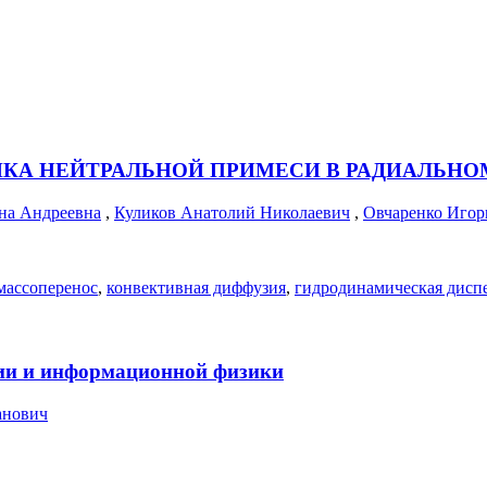
КА НЕЙТРАЛЬНОЙ ПРИМЕСИ В РАДИАЛЬН
на Андреевна
,
Куликов Анатолий Николаевич
,
Овчаренко Игор
массоперенос
,
конвективная диффузия
,
гидродинамическая дисп
ии и информационной физики
анович