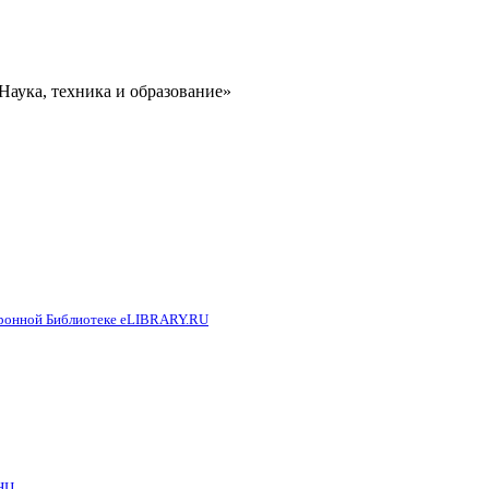
аука, техника и образование»
тронной Библиотеке eLIBRARY.RU
НЦ