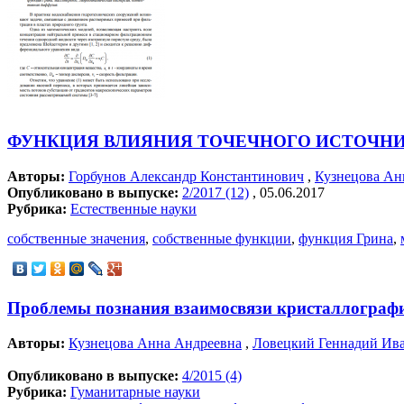
ФУНКЦИЯ ВЛИЯНИЯ ТОЧЕЧНОГО ИСТОЧНИ
Авторы:
Горбунов Александр Константинович
,
Кузнецова Ан
Опубликовано в выпуске:
2/2017 (12)
, 05.06.2017
Рубрика:
Естественные науки
собственные значения
,
собственные функции
,
функция Грина
,
Проблемы познания взаимосвязи кристаллограф
Авторы:
Кузнецова Анна Андреевна
,
Ловецкий Геннадий Ив
Опубликовано в выпуске:
4/2015 (4)
Рубрика:
Гуманитарные науки