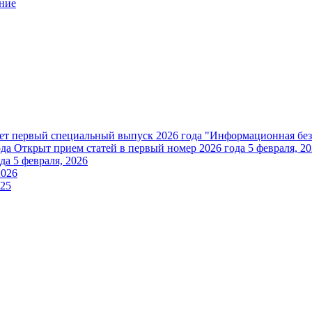
ние
ет первый специальный выпуск 2026 года "Информационная без
ода
Открыт прием статей в первый номер 2026 года
5 февраля, 2
да
5 февраля, 2026
2026
025