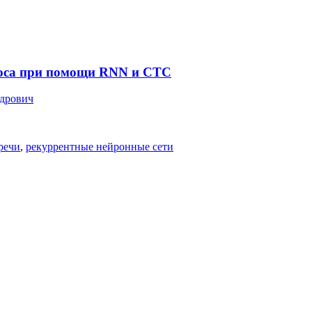
лоса при помощи RNN и CTC
дрович
речи
,
рекуррентные нейронные сети