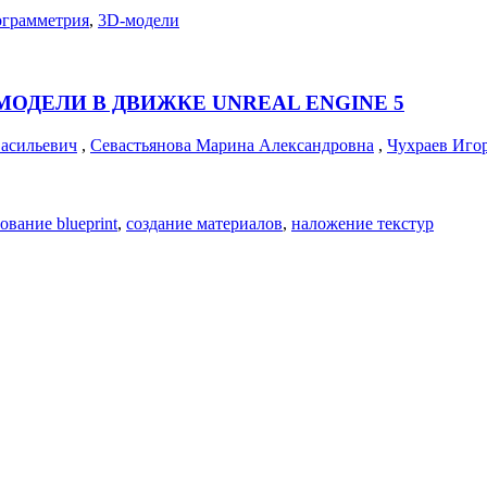
ограмметрия
,
3D-модели
ОДЕЛИ В ДВИЖКЕ UNREAL ENGINE 5
асильевич
,
Севастьянова Марина Александровна
,
Чухраев Иго
ование blueprint
,
создание материалов
,
наложение текстур