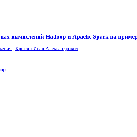
ных вычислений Hadoop и Apache Spark на приме
ьевич
,
Крысин Иван Александрович
oop