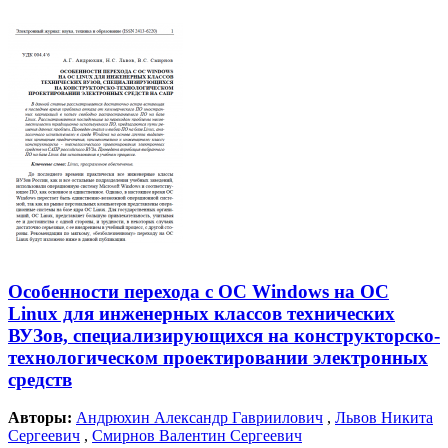
Особенности перехода с ОС Windows на ОС
Linux для инженерных классов технических
ВУЗов, специализирующихся на конструкторско-
технологическом проектировании электронных
средств
Авторы:
Андрюхин Александр Гавриилович
,
Львов Никита
Сергеевич
,
Смирнов Валентин Сергеевич