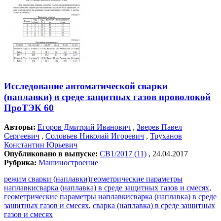
Исследование автоматической сварки
(наплавки) в среде защитных газов проволокой
ПроТЭК 60
Авторы:
Егоров Дмитрий Иванович
,
Зверев Павел
Сергеевич
,
Соловьев Николай Игоревич
,
Труханов
Константин Юрьевич
Опубликовано в выпуске:
СВ1/2017 (11)
, 24.04.2017
Рубрика:
Машиностроение
режим сварки (наплавки)геометрические параметры
наплавкисварка (наплавка) в среде защитных газов и смесях
,
геометрические параметры наплавкисварка (наплавка) в среде
защитных газов и смесях
,
сварка (наплавка) в среде защитных
газов и смесях