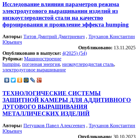
Исследование влияния параметров режима
электродугового выращивании изделий из
низкоуглеродистой стали на качество
формирования и проявление эффекта humping
Авторы:
Титов Дмитрий Дмитриевич
,
Труханов Константин
Юрьевич
Опубликовано:
13.11.2025
Опубликовано в выпуске:
4(2025) (54)
Рубрика:
Машиностроение
humping
,
погонная энергия
,
низкоуглеродистая сталь
,
электродуговое выращивание
ТЕХНОЛОГИЧЕСКИЕ СИСТЕМЫ
ЗАЩИТНОЙ КАМЕРЫ ДЛЯ АДДИТИВНОГО
ДУГОВОГО ВЫРАЩИВАНИЯ
МЕТАЛЛИЧЕСКИХ ИЗДЕЛИЙ
Авторы:
Петушков Павел Алексеевич
,
Труханов Константин
Юрьевич
Опубликовано:
30.10.2023