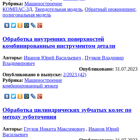
Рубрика:
Машиностроение
КОМПАС-3Д
,
Твердотельная модель
,
Обратный инжиниринг
,
полигональная модель
Обработка внутренних поверхностей
комбинированным инструментом детали
Авторы:
Иванов Юрий Васильевич
,
Пучков Владимир
Владимирович
Опубликовано:
31.07.2023
Опубликовано в выпуске:
2/2023 (42)
Рубрика:
Машиностроение
комбинированный зенкер
Обработка цилиндрических зубчатых колес по
методу зуботочения
Авторы:
Глухов Никита Максимович
,
Иванов Юрий
Васильевич